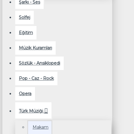
Şarkı - Ses
Solfej
Eğitim
Müzik Kuramları
Sözlük - Ansiklopedi
Pop - Caz - Rock
Opera
Türk Müziği
Makam