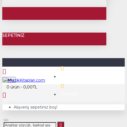
SEPETINIZ
Üye Girişi
Menu
0 ürün - 0,00TL
Üye Kayıt
Alışveriş sepetiniz boş!