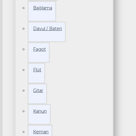
Bağlama
Davul / Bateri
Fagot
Flüt
Gitar
Kanun
Keman