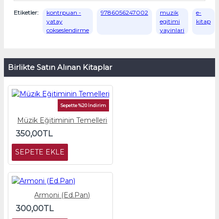
Etiketler:
kontrpuan -
9786056247002
muzik
e-
yatay
egitimi
kitap
cokseslendirme
yayinlari
Birlikte Satın Alınan Kitaplar
Sepette %20 İndirim
Müzik Eğitiminin Temelleri
350,00TL
SEPETE EKLE
Armoni (Ed.Pan)
300,00TL