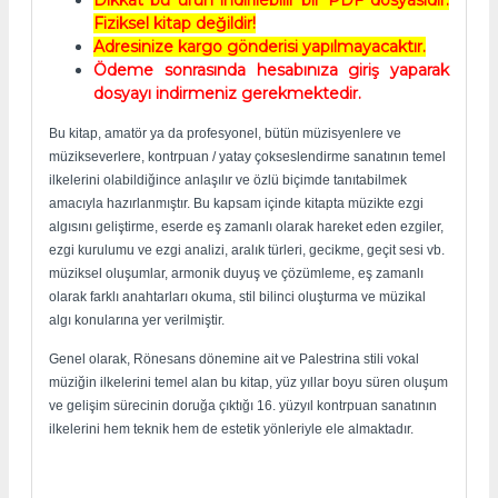
Fiziksel kitap değildir!
Adresinize kargo gönderisi yapılmayacaktır.
Ödeme sonrasında hesabınıza giriş yaparak
dosyayı indirmeniz gerekmektedir.
Bu kitap, amatör ya da profesyonel, bütün müzisyenlere ve
müzikseverlere, kontrpuan / yatay çokseslendirme sanatının temel
ilkelerini olabildiğince anlaşılır ve özlü biçimde tanıtabilmek
amacıyla hazırlanmıştır. Bu kapsam içinde kitapta müzikte ezgi
algısını geliştirme, eserde eş zamanlı olarak hareket eden ezgiler,
ezgi kurulumu ve ezgi analizi, aralık türleri, gecikme, geçit sesi vb.
müziksel oluşumlar, armonik duyuş ve çözümleme, eş zamanlı
olarak farklı anahtarları okuma, stil bilinci oluşturma ve müzikal
algı konularına yer verilmiştir.
Genel olarak, Rönesans dönemine ait ve Palestrina stili vokal
müziğin ilkelerini temel alan bu kitap, yüz yıllar boyu süren oluşum
ve gelişim sürecinin doruğa çıktığı 16. yüzyıl kontrpuan sanatının
ilkelerini hem teknik hem de estetik yönleriyle ele almaktadır.