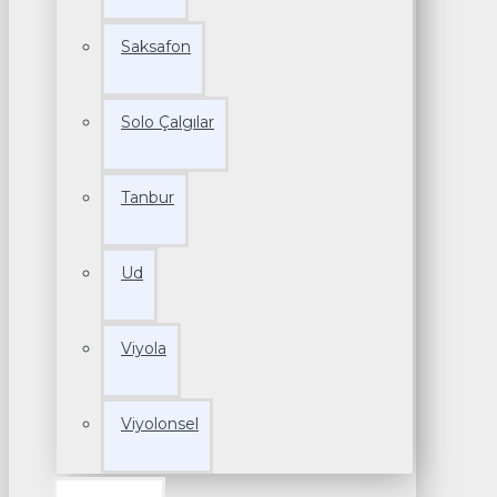
Saksafon
Solo Çalgılar
Tanbur
Ud
Viyola
Viyolonsel