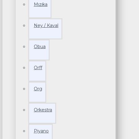
Mızıka
Ney / Kaval
Obua
Orff
Org
Orkestra
Piyano