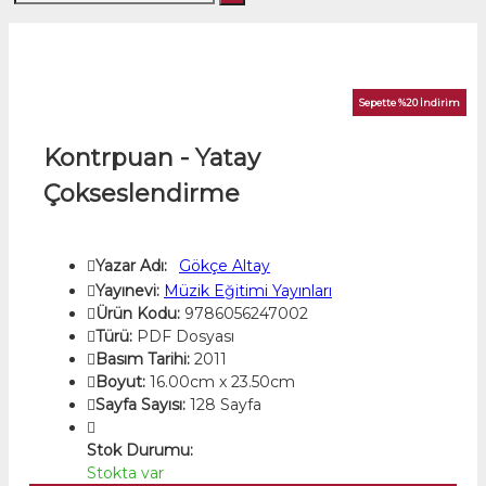
Sepette %20 İndirim
Kontrpuan - Yatay
Çokseslendirme
Yazar Adı:
Gökçe Altay
Yayınevi:
Müzik Eğitimi Yayınları
Ürün Kodu:
9786056247002
Türü:
PDF Dosyası
Basım Tarihi:
2011
Boyut:
16.00cm x 23.50cm
Sayfa Sayısı:
128 Sayfa
Stok Durumu:
Stokta var