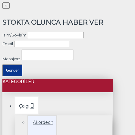
×
STOKTA OLUNCA HABER VER
İsim/Soyisim
Email
Mesajınız
Gönder
KATEGORILER
Çalgı
Akordeon