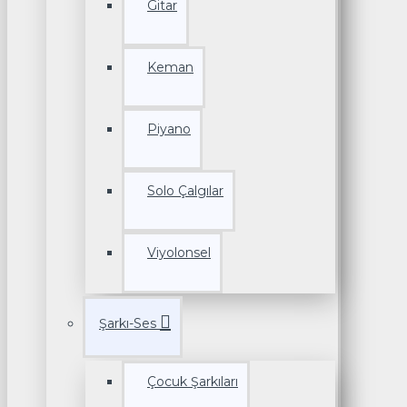
Gitar
Keman
Piyano
Solo Çalgılar
Viyolonsel
Şarkı-Ses
Çocuk Şarkıları