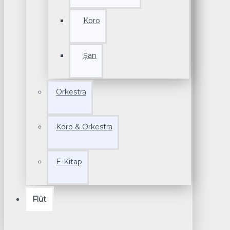
Koro
Şan
Orkestra
Koro & Orkestra
E-Kitap
Flüt