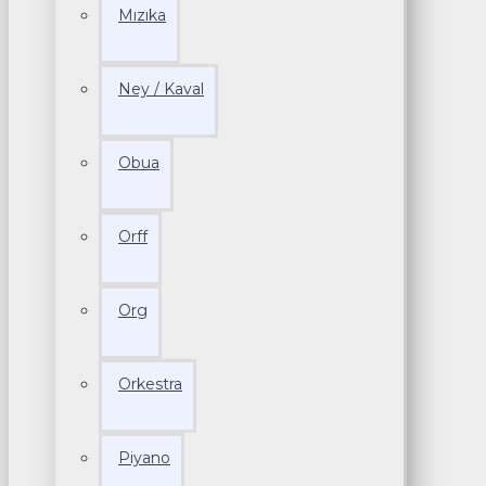
Mızıka
Ney / Kaval
Obua
Orff
Org
Orkestra
Piyano