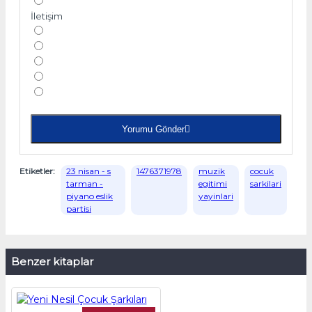
İletişim
Yorumu Gönder
Etiketler:
23 nisan - s
1476371978
muzik
cocuk
tarman -
egitimi
sarkilari
piyano eslik
yayinlari
partisi
Benzer kitaplar