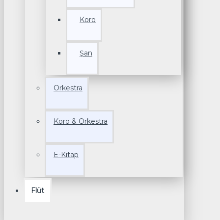
Koro
Şan
Orkestra
Koro & Orkestra
E-Kitap
Flüt