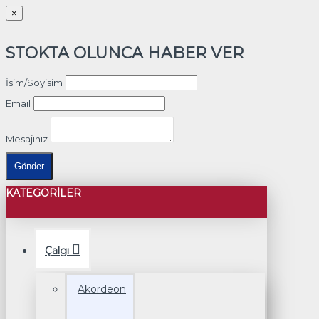
×
STOKTA OLUNCA HABER VER
İsim/Soyisim
Email
Mesajınız
Gönder
KATEGORILER
Çalgı
Akordeon