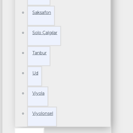
Saksafon
Solo Çalgılar
Tanbur
Ud
Viyola
Viyolonsel