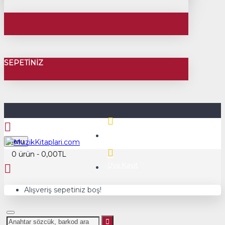
SEPETINIZ
Üye Girişi
Menu
0 ürün - 0,00TL
Üye Kayıt
Alışveriş sepetiniz boş!