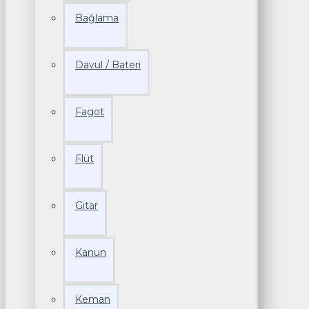
Bağlama
Davul / Bateri
Fagot
Flüt
Gitar
Kanun
Keman