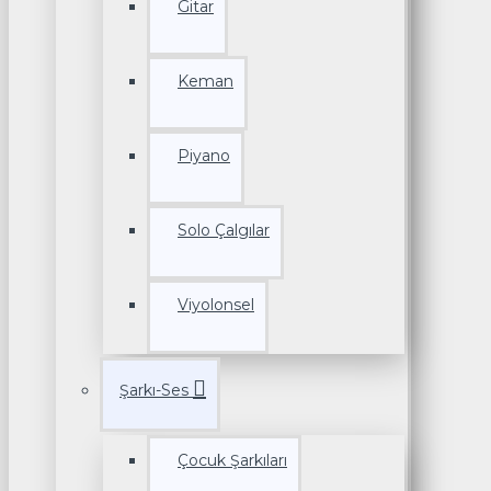
Gitar
Keman
Piyano
Solo Çalgılar
Viyolonsel
Şarkı-Ses
Çocuk Şarkıları