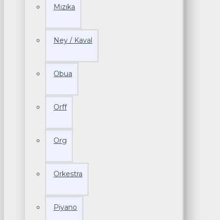
Mızıka
Ney / Kaval
Obua
Orff
Org
Orkestra
Piyano