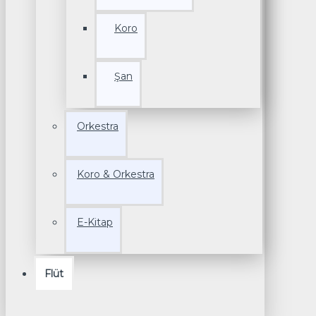
Koro
Şan
Orkestra
Koro & Orkestra
E-Kitap
Flüt