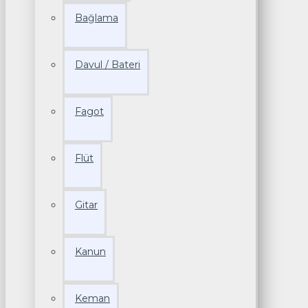
Bağlama
Davul / Bateri
Fagot
Flüt
Gitar
Kanun
Keman