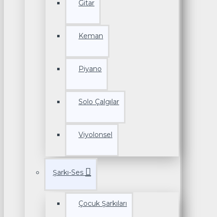
Gitar
Keman
Piyano
Solo Çalgılar
Viyolonsel
Şarkı-Ses
Çocuk Şarkıları