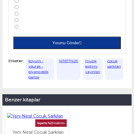
Yorumu Gönder
Etiketler:
koyum -
1476717429
muzik
cocuk
ydurak -
egitimi
sarkilari
piyano eslik
yayinlari
partisi
Benzer kitaplar
Sepette %20 İndirim
Yeni Nesil Çocuk Şarkıları