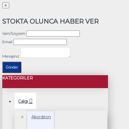
×
STOKTA OLUNCA HABER VER
İsim/Soyisim
Email
Mesajınız
Gönder
KATEGORILER
Çalgı
Akordeon