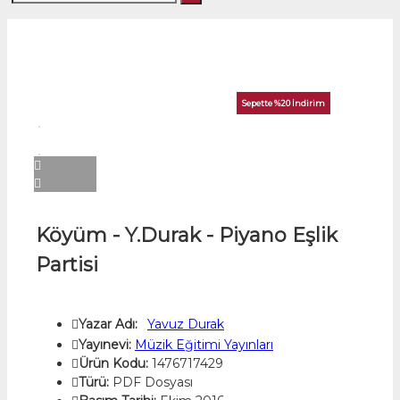
Sepette %20 İndirim
Köyüm - Y.Durak - Piyano Eşlik
Partisi
Yazar Adı:
Yavuz Durak
Yayınevi:
Müzik Eğitimi Yayınları
Ürün Kodu:
1476717429
Türü:
PDF Dosyası