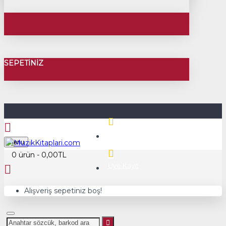
SEPETINIZ
Üye Girişi
Menu
0 ürün - 0,00TL
Üye Kayıt
Alışveriş sepetiniz boş!