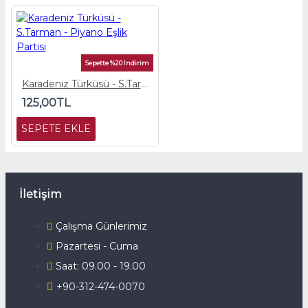
Sepette %20 İndirim
Karadeniz Türküsü - S.Tarman - Piyano Eşlik Partisi
125,00TL
SEPETE EKLE
İletişim
Çalışma Günlerimiz
Pazartesi - Cuma
Saat: 09.00 - 19.00
+90-312-474-0070