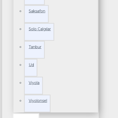
Saksafon
Solo Çalgılar
Tanbur
Ud
Viyola
Viyolonsel