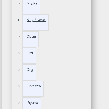
Mızıka
Ney / Kaval
Obua
Orff
Org
Orkestra
Piyano