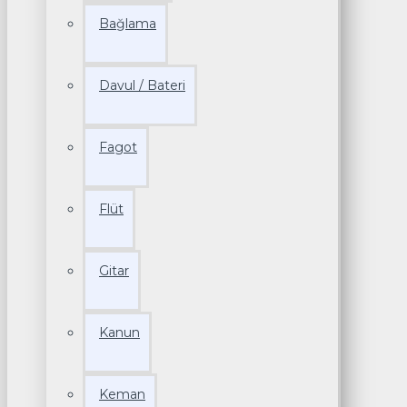
Bağlama
Davul / Bateri
Fagot
Flüt
Gitar
Kanun
Keman