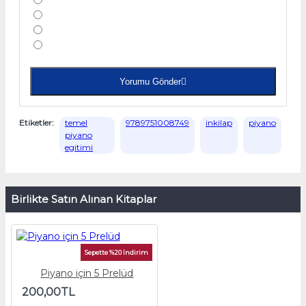
Yorumu Gönder
Etiketler:
temel
9789751008749
inkilap
piyano
piyano
egitimi
Birlikte Satın Alınan Kitaplar
Sepette %20 İndirim
Piyano için 5 Prelüd
200,00TL