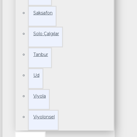
Saksafon
Solo Çalgılar
Tanbur
Ud
Viyola
Viyolonsel