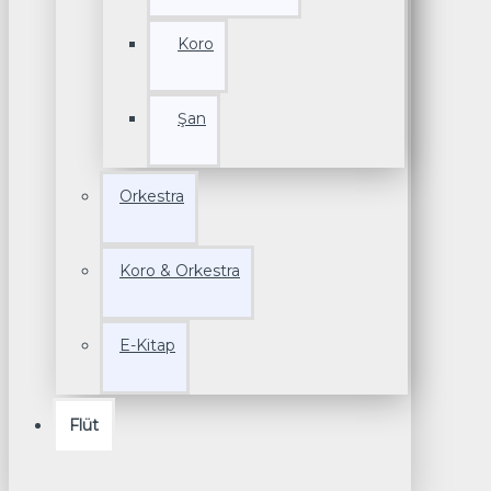
Koro
Şan
Orkestra
Koro & Orkestra
E-Kitap
Flüt