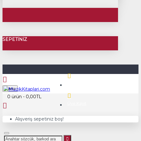
SEPETINIZ
Üye Girişi
Menu
0 ürün - 0,00TL
Üye Kayıt
Alışveriş sepetiniz boş!