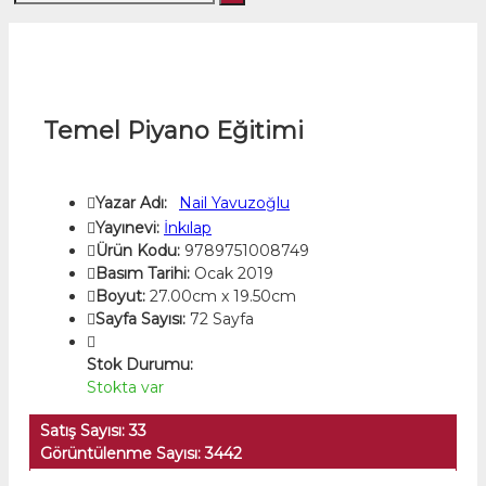
Temel Piyano Eğitimi
Yazar Adı:
Nail Yavuzoğlu
Yayınevi:
İnkılap
Ürün Kodu:
9789751008749
Basım Tarihi:
Ocak 2019
Boyut:
27.00cm x 19.50cm
Sayfa Sayısı:
72 Sayfa
Stok Durumu:
Stokta var
Satış Sayısı: 33
Görüntülenme Sayısı: 3442