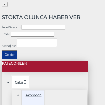
×
STOKTA OLUNCA HABER VER
İsim/Soyisim
Email
Mesajınız
Gönder
KATEGORILER
Çalgı
Akordeon