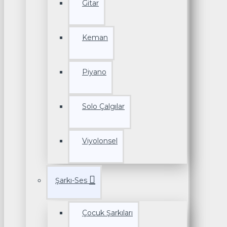
Gitar
Keman
Piyano
Solo Çalgılar
Viyolonsel
Şarkı-Ses
Çocuk Şarkıları