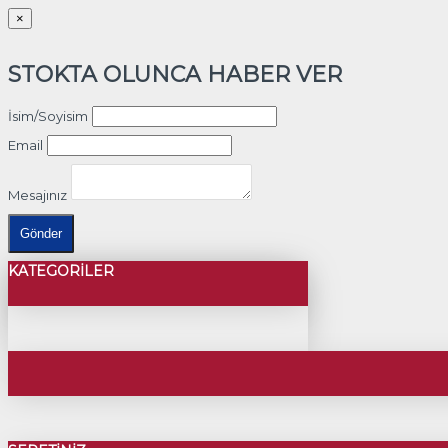
×
STOKTA OLUNCA HABER VER
İsim/Soyisim
Email
Mesajınız
Gönder
KATEGORILER