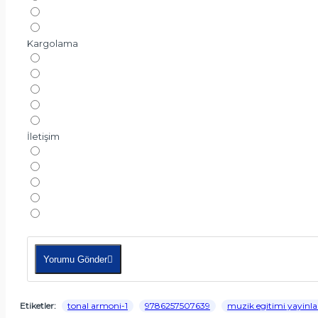
Kargolama
İletişim
Yorumu Gönder
Etiketler:
tonal armoni-1
9786257507639
muzik egitimi yayinla