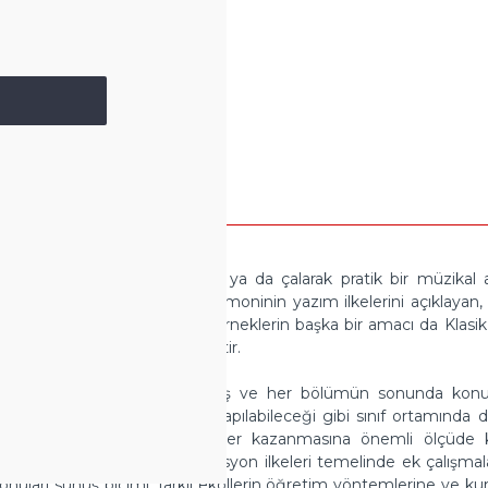
tmak yerine, armoniyi yazarak ya da çalarak pratik bir müzikal 
lemek için kitapta tonal armoninin yazım ilkelerini açıklayan, m
örnekleri sunulmuştur. Bu örneklerin başka bir amacı da Klasik 
i değişimini okura göstermektir.
i armonizasyonu ile açıklanmış ve her bölümün sonunda konu i
lışmalar bireysel olarak yapılabileceği gibi sınıf ortamında da 
moni konusunda pratik beceriler kazanmasına önemli ölçüde k
ileri vd. kitaptaki armonizasyon ilkeleri temelinde ek çalışmalar 
onuları sunuş biçimi, farklı ekollerin öğretim yöntemlerine ve ku