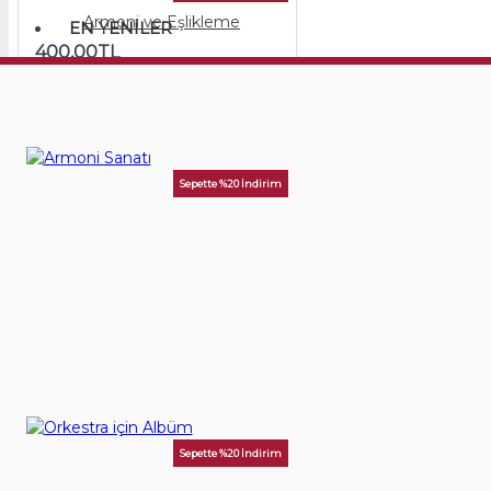
Armoni ve Eşlikleme
EN YENILER
400,00TL
SEPETE EKLE
Sepette %20 İndirim
Armoni Sanatı
450,00TL
SEPETE EKLE
Birlikte Satın Alınan Kitaplar
Sepette %20 İndirim
Orkestra için Albüm