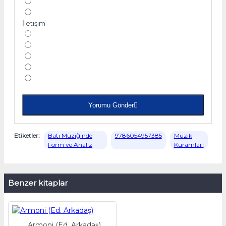
İletişim
Yorumu Gönder
Etiketler:
Batı Müziğinde
9786054957385
Müzik
Form ve Analiz
Kuramları
Benzer kitaplar
Armoni (Ed. Arkadaş)