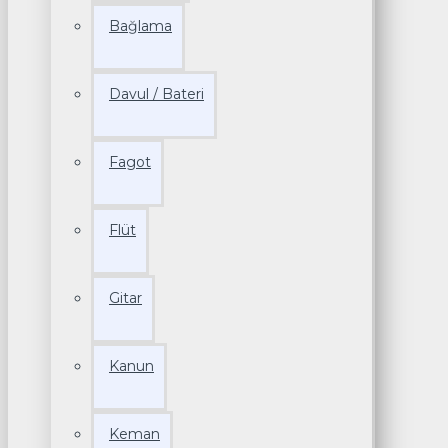
Bağlama
Davul / Bateri
Fagot
Flüt
Gitar
Kanun
Keman