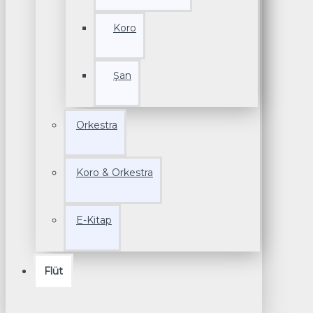
Koro
Şan
Orkestra
Koro & Orkestra
E-Kitap
Flüt