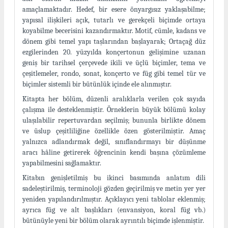
amaçlamaktadır. Hedef, bir esere önyargısız yaklaşabilme;
yapısal ilişkileri açık, tutarlı ve gerekçeli biçimde ortaya
koyabilme becerisini kazandırmaktır. Motif, cümle, kadans ve
dönem gibi temel yapı taşlarından başlayarak; Ortaçağ düz
ezgilerinden 20. yüzyılda konçertonun gelişimine uzanan
geniş bir tarihsel çerçevede ikili ve üçlü biçimler, tema ve
çeşitlemeler, rondo, sonat, konçerto ve füg gibi temel tür ve
biçimler sistemli bir bütünlük içinde ele alınmıştır.
Kitapta her bölüm, düzenli aralıklarla verilen çok sayıda
çalışma ile desteklenmiştir. Örneklerin büyük bölümü kolay
ulaşılabilir repertuvardan seçilmiş; bununla birlikte dönem
ve üslup çeşitliliğine özellikle özen gösterilmiştir. Amaç
yalnızca adlandırmak değil, sınıflandırmayı bir düşünme
aracı hâline getirerek öğrencinin kendi başına çözümleme
yapabilmesini sağlamaktır.
Kitabın genişletilmiş bu ikinci basımında anlatım dili
sadeleştirilmiş, terminoloji gözden geçirilmiş ve metin yer yer
yeniden yapılandırılmıştır. Açıklayıcı yeni tablolar eklenmiş;
ayrıca füg ve alt başlıkları (envansiyon, koral füg vb.)
bütünüyle yeni bir bölüm olarak ayrıntılı biçimde işlenmiştir.