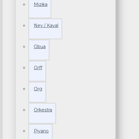
Mızıka
Ney / Kaval
Obua
Orff
Org
Orkestra
Piyano