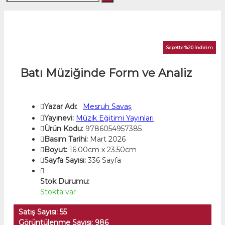
Sepette %20 İndirim
Batı Müziğinde Form ve Analiz
Yazar Adı:
Mesruh Savaş
Yayınevi:
Müzik Eğitimi Yayınları
Ürün Kodu:
9786054957385
Basım Tarihi:
Mart 2026
Boyut:
16.00cm x 23.50cm
Sayfa Sayısı:
336 Sayfa
Stok Durumu:
Stokta var
Satış Sayısı: 55
Görüntülenme Sayısı: 986