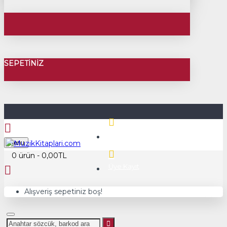
SEPETINIZ
Üye Girişi
Menu
0 ürün - 0,00TL
Üye Kayıt
Alışveriş sepetiniz boş!