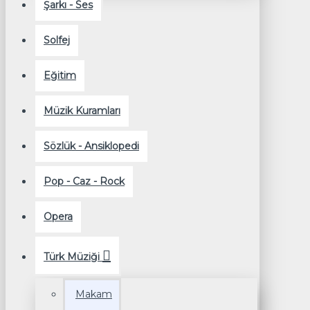
Şarkı - Ses
Solfej
Eğitim
Müzik Kuramları
Sözlük - Ansiklopedi
Pop - Caz - Rock
Opera
Türk Müziği
Makam