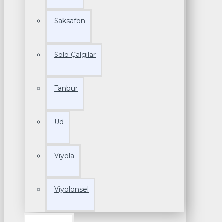
Saksafon
Solo Çalgılar
Tanbur
Ud
Viyola
Viyolonsel