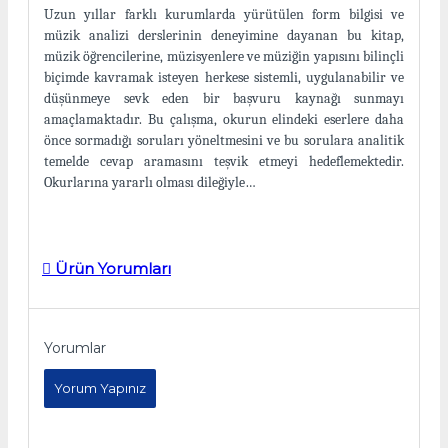
Uzun yıllar farklı kurumlarda yürütülen form bilgisi ve
müzik analizi derslerinin deneyimine dayanan bu kitap,
müzik öğrencilerine, müzisyenlere ve müziğin yapısını bilinçli
biçimde kavramak isteyen herkese sistemli, uygulanabilir ve
düşünmeye sevk eden bir başvuru kaynağı sunmayı
amaçlamaktadır. Bu çalışma, okurun elindeki eserlere daha
önce sormadığı soruları yöneltmesini ve bu sorulara analitik
temelde cevap aramasını teşvik etmeyi hedeflemektedir.
Okurlarına yararlı olması dileğiyle…
Ürün Yorumları
Yorumlar
Yorum Yapınız