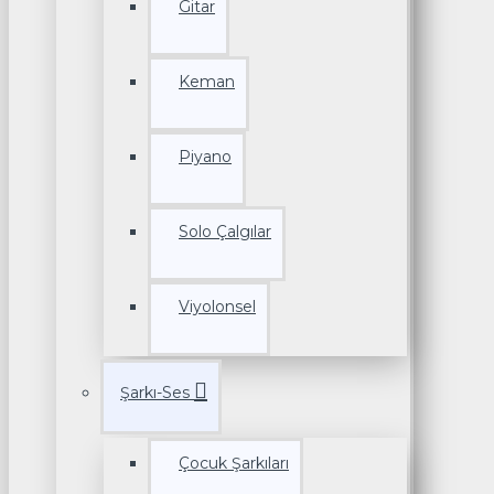
Gitar
Keman
Piyano
Solo Çalgılar
Viyolonsel
Şarkı-Ses
Çocuk Şarkıları