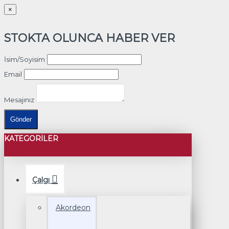
×
STOKTA OLUNCA HABER VER
İsim/Soyisim
Email
Mesajınız
Gönder
KATEGORILER
Çalgı
Akordeon