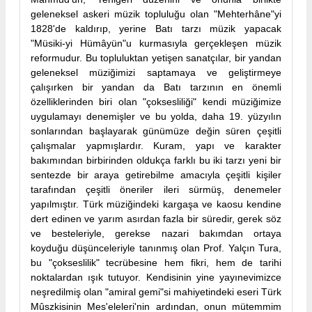
geleneksel askeri müzik topluluğu olan "Mehterhâne"yi
1828'de kaldırıp, yerine Batı tarzı müzik yapacak
"Müsiki-yi Hümâyün"u kurmasıyla gerçekleşen müzik
reformudur. Bu topluluktan yetişen sanatçılar, bir yandan
geleneksel müziğimizi saptamaya ve geliştirmeye
çalışırken bir yandan da Batı tarzının en önemli
özelliklerinden biri olan "çoksesliliği" kendi müziğimize
uygulamayı denemişler ve bu yolda, daha 19. yüzyılın
sonlarından başlayarak günümüze değin süren çeşitli
çalışmalar yapmışlardır. Kuram, yapı ve karakter
bakımından birbirinden oldukça farklı bu iki tarzı yeni bir
sentezde bir araya getirebilme amacıyla çeşitli kişiler
tarafından çeşitli öneriler ileri sürmüş, denemeler
yapılmıştır. Türk müziğindeki kargaşa ve kaosu kendine
dert edinen ve yarım asırdan fazla bir süredir, gerek söz
ve besteleriyle, gerekse nazari bakımdan ortaya
koyduğu düşünceleriyle tanınmış olan Prof. Yalçın Tura,
bu "çokseslilik" tecrübesine hem fikri, hem de tarihi
noktalardan ışık tutuyor. Kendisinin yine yayınevimizce
neşredilmiş olan "amiral gemi"si mahiyetindeki eseri Türk
Mûszkisinin Mes'eleleri'nin ardından, onun mütemmim