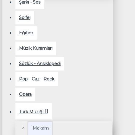
Şarkı - Ses
Solfej
Eğitim
Müzik Kuramları
Sözlük - Ansiklopedi
Pop - Caz - Rock
Opera
Türk Müziği
Makam