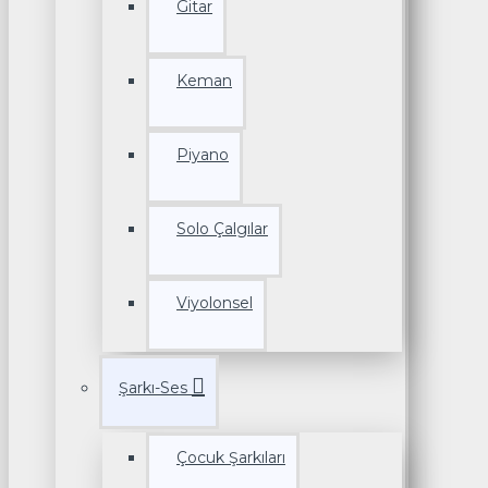
Gitar
Keman
Piyano
Solo Çalgılar
Viyolonsel
Şarkı-Ses
Çocuk Şarkıları