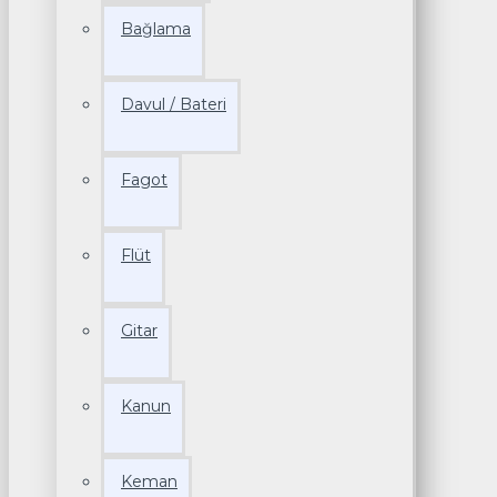
Bağlama
Davul / Bateri
Fagot
Flüt
Gitar
Kanun
Keman