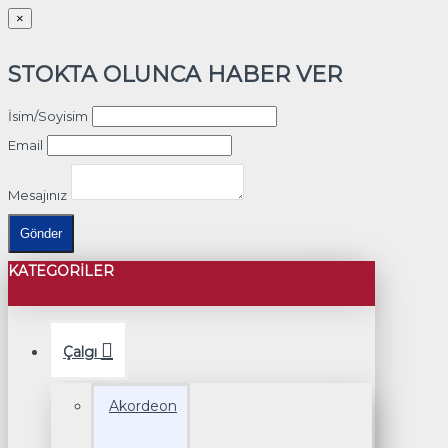
×
STOKTA OLUNCA HABER VER
İsim/Soyisim
Email
Mesajınız
Gönder
KATEGORILER
Çalgı
Akordeon