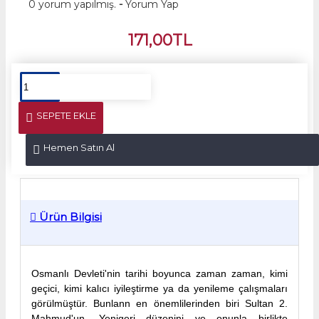
0 yorum yapılmış.
-
Yorum Yap
171,00TL
SEPETE EKLE
Hemen Satın Al
Ürün Bilgisi
Osmanlı Devleti'nin tarihi boyunca zaman zaman, kimi
geçici, kimi kalıcı iyileştirme ya da yenileme çalışmaları
görülmüştür. Bunlann en önemlilerinden biri Sultan 2.
Mahmud'un, Yenigeri düzenini ve onunla birlikte