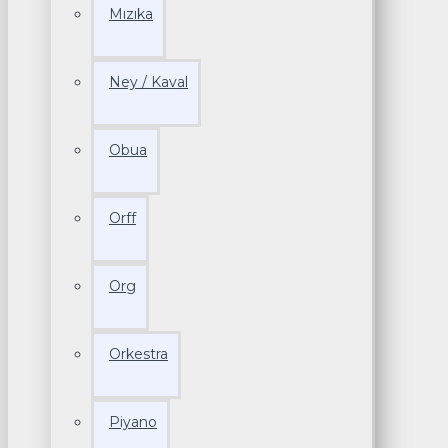
Mızıka
Ney / Kaval
Obua
Orff
Org
Orkestra
Piyano