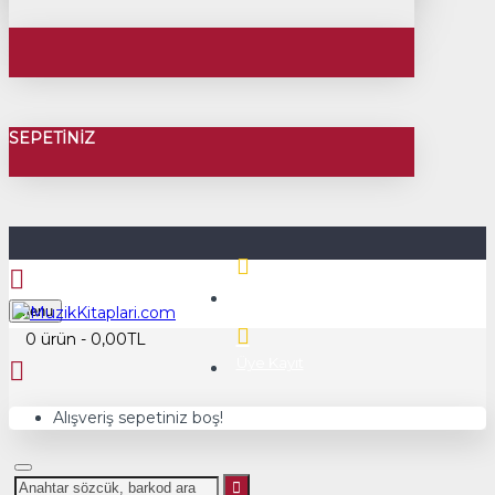
SEPETINIZ
Üye Girişi
Menu
0 ürün - 0,00TL
Üye Kayıt
Alışveriş sepetiniz boş!