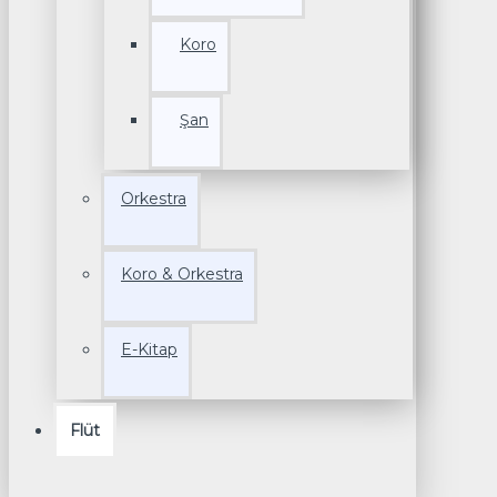
Koro
Şan
Orkestra
Koro & Orkestra
E-Kitap
Flüt