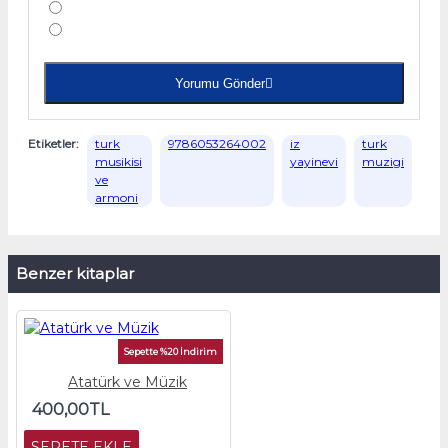
Yorumu Gönder
Etiketler:
turk
9786053264002
iz
turk
musikisi
yayinevi
muzigi
ve
armoni
Benzer kitaplar
Sepette %20 İndirim
Atatürk ve Müzik
400,00TL
SEPETE EKLE