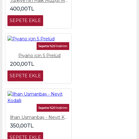
Türkiye'nin Halk Müziği Makamları
400,00TL
SEPETE EKLE
Sepette %20 İndirim
Piyano için 5 Prelüd
200,00TL
SEPETE EKLE
Sepette %20 İndirim
İlhan Usmanbaş - Nevit Kodallı
350,00TL
SEPETE EKLE