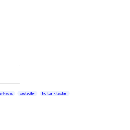
arkadas
besteciler
kultur kitaplari