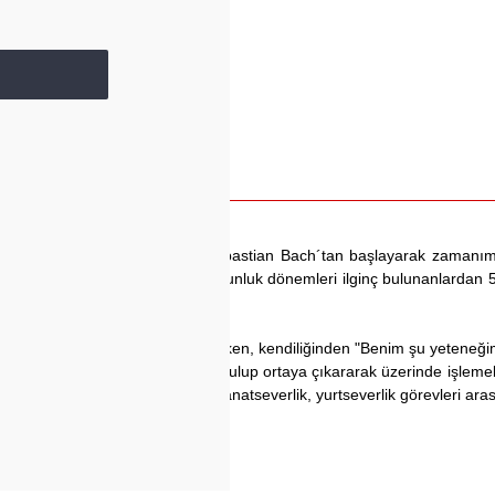
ğretmeni" diye anılan Johann Sebastian Bach´tan başlayarak zamanı
ebeklik, çocukluk, gençlik ve olgunluk dönemleri ilginç bulunanlardan 
ynıdır. Hiçbir çocuk, küçük yaştayken, kendiliğinden "Benim şu yeteneğ
iği özel nitelikleri zamanında bulup ortaya çıkararak üzerinde işleme
 ve öğretmenlerin başta gelen sanatseverlik, yurtseverlik görevleri ara