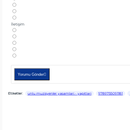
İletişim
Yorumu Gönder
Etiketler:
unlu muzisyenler yasamlari - yapitlari
9789755091181