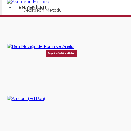
EN YENILER
Akordeon Metodu
600,00TL
SEPETE EKLE
Sepette %20 İndirim
Batı Müziğinde Form ve Analiz
750,00TL
SEPETE EKLE
Armoni (Ed.Pan)
300,00TL
SEPETE EKLE