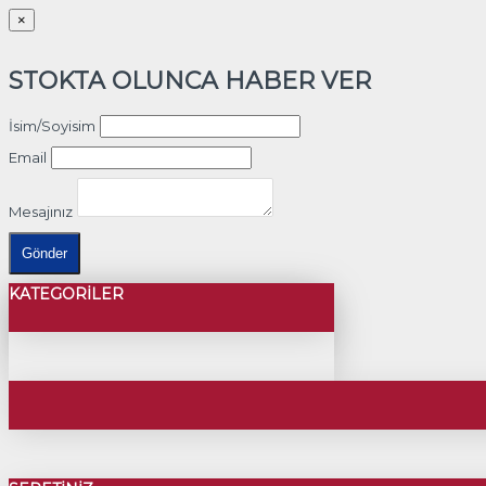
×
STOKTA OLUNCA HABER VER
İsim/Soyisim
Email
Mesajınız
Gönder
KATEGORILER