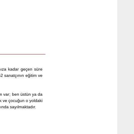
mıza kadar geçen süre
52 sanatçının eğitim ve
im var; ben üstün ya da
k ve çocuğun o yoldaki
sında sayılmaktadır.