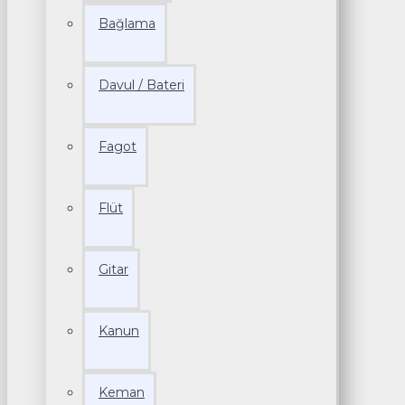
Bağlama
Davul / Bateri
Fagot
Flüt
Gitar
Kanun
Keman