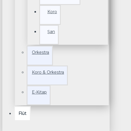
Koro
Şan
Orkestra
Koro & Orkestra
E-Kitap
Flüt