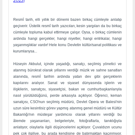
2023)
Resmî tarih, elli yıllık bir dönemi bazen birkaç cümleyle anlatıp
geçiverir. Üstelik resmî tarih yazıcıları, kesin yargıları da bu birkaç
cümleyle topluma kabul ettirmeye çalışır. Oysa, o birkaç cümlenin
ardında hangi gerçekler, hangi niyetler, hangi entrikalar, hangi
yaşanmışlıklar vardır! Hele konu Devletin kültür/sanat politikası ve
kurumlarıysa...
Hüseyin Akbulut, içinde yaşadığı, sanatçı, seçilmiş yönetici ve
atanmış bürokrat olarak yıllarını verdiği müzik ve sahne sanatları
alanında, resmî tarihin ardında yatan dev gibi gerçeklerin
kapılarını aralıyor. Sanat ve siyaset dünyasında işlerin ve
ilişkilerin, sanatçısı, siyasetçisi, bakan ve cumhurbaşkanlarıyla
nasıl yürütüldüğünü, perde arkasıyla açıklıyor. Öğrenci, keman
sanatçısı, CSO'nun seçilmiş müdürü, Devlet Opera ve Balesi'nin
uzun süre kesintisiz görev yapmış atanmış genel müdürü ve Kültür
Bakanlığı'nın müsteşar yardımcısı olarak yıllarını verdiği bu
âlemde yaşananları, belgeleriyle, fotoğraflarla, tanıklığıyla
anlatıyor, olaylarla ilgili düşüncelerini açıklıyor. Çuvaldızın ucunu
pek çok ilgiliye, bu arada kendisine de batırmaktan kaçınmıyor.