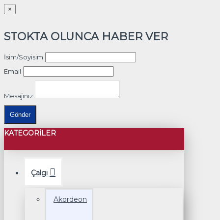
×
STOKTA OLUNCA HABER VER
İsim/Soyisim
Email
Mesajınız
Gönder
KATEGORILER
Çalgı
Akordeon