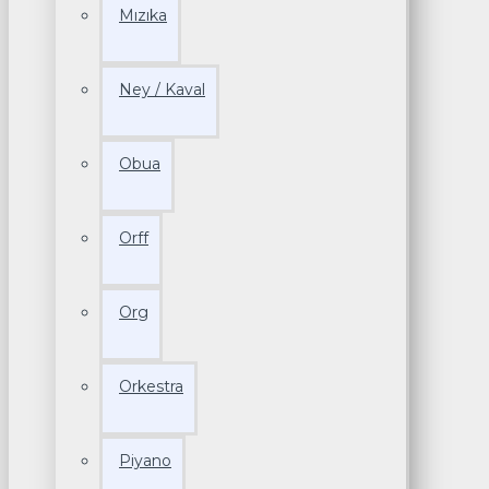
Mızıka
Ney / Kaval
Obua
Orff
Org
Orkestra
Piyano