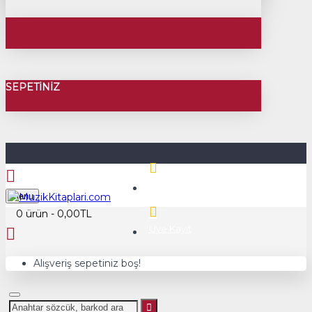
SEPETINIZ
Üye Girişi
Menu
0 ürün - 0,00TL
Üye Kayıt
Alışveriş sepetiniz boş!