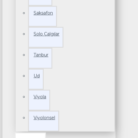
Saksafon
Solo Çalgılar
Tanbur
Ud
Viyola
Viyolonsel