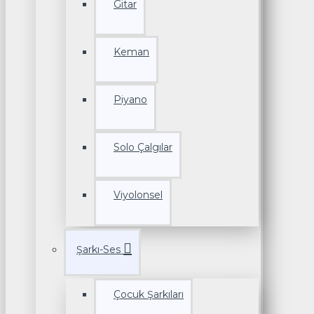
Gitar
Keman
Piyano
Solo Çalgılar
Viyolonsel
Şarkı-Ses
Çocuk Şarkıları