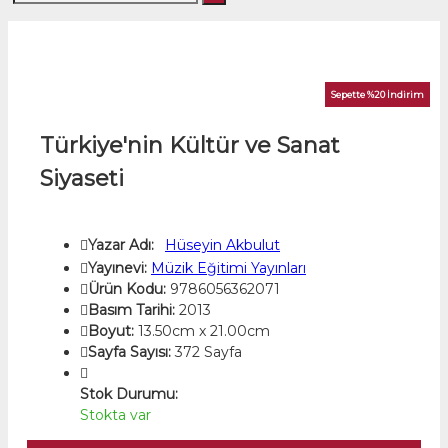
Sepette %20 İndirim
Türkiye'nin Kültür ve Sanat
Siyaseti
Yazar Adı:
Hüseyin Akbulut
Yayınevi:
Müzik Eğitimi Yayınları
Ürün Kodu:
9786056362071
Basım Tarihi:
2013
Boyut:
13.50cm x 21.00cm
Sayfa Sayısı:
372 Sayfa
Stok Durumu:
Stokta var