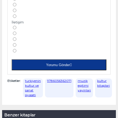
İletişim
Yorumu Gönder
Etiketler:
turkiyenin
9786056362071
muzik
kultur
kultur ve
egitimi
kitaplari
sanat
yayinlari
siyaseti
Benzer kitaplar